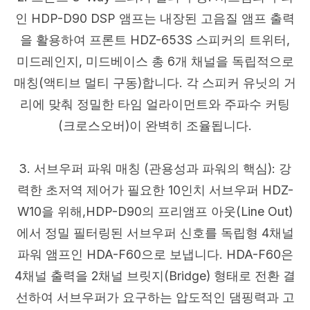
인 HDP-D90 DSP 앰프는 내장된 고음질 앰프 출력
을 활용하여 프론트 HDZ-653S 스피커의 트위터,
미드레인지, 미드베이스 총 6개 채널을 독립적으로
매칭(액티브 멀티 구동)합니다. 각 스피커 유닛의 거
리에 맞춰 정밀한 타임 얼라이먼트와 주파수 커팅
(크로스오버)이 완벽히 조율됩니다.
3. 서브우퍼 파워 매칭 (관용성과 파워의 핵심): 강
력한 초저역 제어가 필요한 10인치 서브우퍼 HDZ-
W10을 위해,HDP-D90의 프리앰프 아웃(Line Out)
에서 정밀 필터링된 서브우퍼 신호를 독립형 4채널
파워 앰프인 HDA-F60으로 보냅니다. HDA-F60은
4채널 출력을 2채널 브릿지(Bridge) 형태로 전환 결
선하여 서브우퍼가 요구하는 압도적인 댐핑력과 고