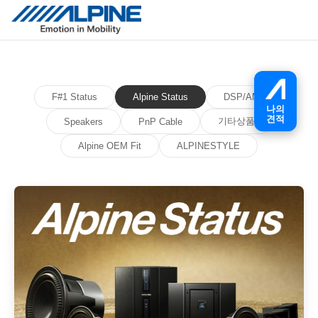
F#1 Status
Alpine Status
DSP/AMP
나의
견적
기타상품
Speakers
PnP Cable
Alpine OEM Fit
ALPINESTYLE