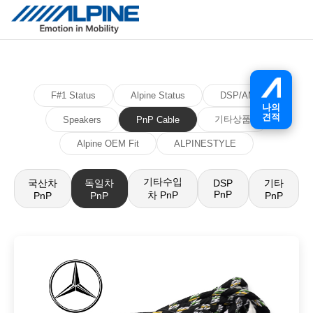
F#1 Status
Alpine Status
DSP/AMP
나의
견적
기타상품
Speakers
PnP Cable
Alpine OEM Fit
ALPINESTYLE
기타수입
국산차
독일차
기타
DSP
PnP
차 PnP
PnP
PnP
PnP