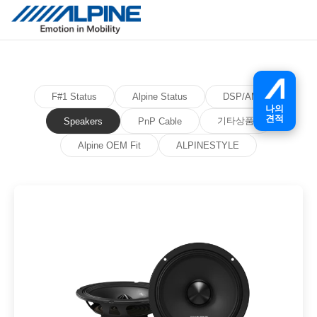
F#1 Status
Alpine Status
DSP/AMP
나의
견적
기타상품
Speakers
PnP Cable
Alpine OEM Fit
ALPINESTYLE