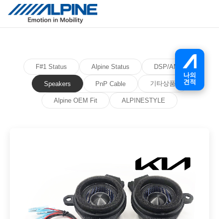
F#1 Status
Alpine Status
DSP/AMP
나의
견적
기타상품
Speakers
PnP Cable
Alpine OEM Fit
ALPINESTYLE