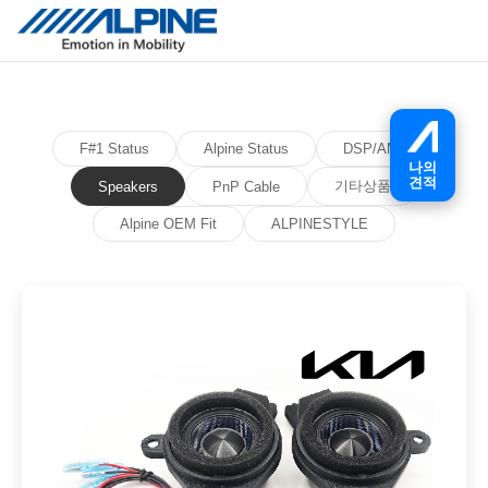
F#1 Status
Alpine Status
DSP/AMP
나의
견적
기타상품
Speakers
PnP Cable
Alpine OEM Fit
ALPINESTYLE