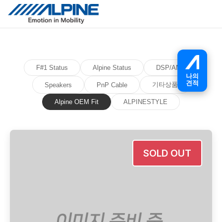
F#1 Status
Alpine Status
DSP/AMP
나의
견적
기타상품
Speakers
PnP Cable
Alpine OEM Fit
ALPINESTYLE
SOLD OUT