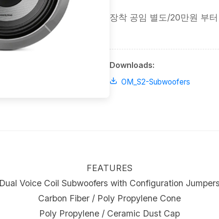
장착 공임 별도/20만원 부터
Downloads:
OM_S2-Subwoofers
FEATURES
Dual Voice Coil Subwoofers with Configuration Jumper
Carbon Fiber / Poly Propylene Cone
Poly Propylene / Ceramic Dust Cap