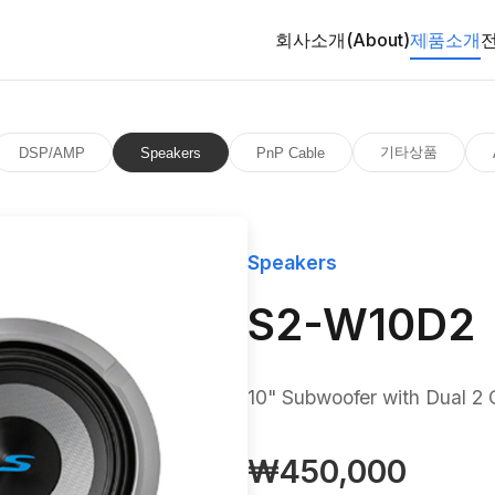
회사소개(About)
제품소개
기타상품
DSP/AMP
Speakers
PnP Cable
Speakers
S2-W10D2
10" Subwoofer with Dual 2
₩450,000