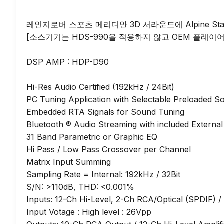
레인지로버 스포츠 메리디안 3D 서라운드에 Alpine St
[소스기기는 HDS-990을 적용하지 않고 OEM 플레이어
DSP AMP : HDP-D90

Hi-Res Audio Certified (192kHz / 24Bit)

PC Tuning Application with Selectable Preloaded S
Embedded RTA Signals for Sound Tuning

Bluetooth ® Audio Streaming with included External
31 Band Parametric or Graphic EQ

Hi Pass / Low Pass Crossover per Channel

Matrix Input Summing

Sampling Rate = Internal: 192kHz / 32Bit

S/N: >110dB, THD: <0.001%

Inputs: 12-Ch Hi-Level, 2-Ch RCA/Optical (SPDIF) / Co
Input Votage : High level : 26Vpp
