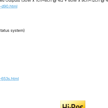
-d90.html
tatus system)

-653s.html